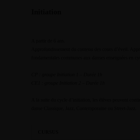
Initiation
A partir de 6 ans.
Approfondissement du contenu des cours d’éveil. Appr
fondamentales communes aux danses enseignées en cycl
CP : g
roupe Initiation 1 – Durée 1h
CE1 : g
roupe Initiation 2 – Durée 1h
A la suite du cycle d’initiation, les élèves peuvent cont
danse Classique, Jazz, Contemporaine ou Street-Jazz.
CURSUS