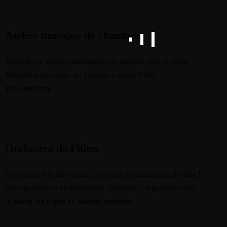
Atelier musique de chambre
Ensemble d’adultes, instruments du quatuor, bois et vents.
Répertoire classique, du baroque à aujourd’hui.
Tous niveaux
Orchestre de Flûtes
Du piccolo à la flûte basse, pour tous les passionnés de flûte !
Arrangements et orchestrations spécifiques, répertoire varié.
À partir du Cycle II, adultes avancés