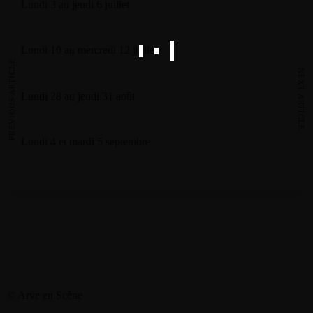
Lundi 3 au jeudi 6 juillet
Lundi 10 au mercredi 12 juillet
PREVIOUS ARTICLE
NEXT ARTICLE
Lundi 28 au jeudi 31 août
Lundi 4 et mardi 5 septembre
© Arve en Scène