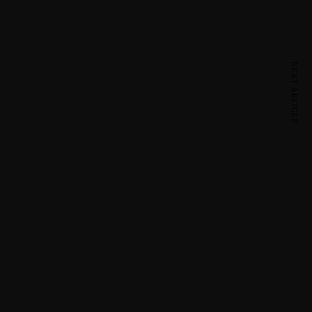
NEXT ARTICLE