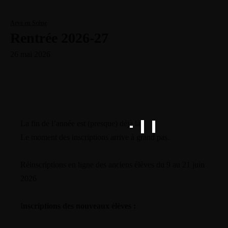
Arve en Scène
Rentrée 2026-27
26 mai 2026
La fin de l’année est (presque) déjà là !
Le moment des inscriptions arrive à grand pas.
Réinscriptions en ligne des anciens élèves du 9 au 21 juin
2026
I
nscriptions des nouveaux élèves :