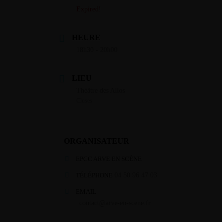
Expired!
HEURE
18h30 - 20h00
LIEU
Théâtre des Allos
Cluses
ORGANISATEUR
EPCC ARVE EN SCÈNE
TÉLÉPHONE
04 50 96 47 03
EMAIL
contact@arve-en-scene.fr