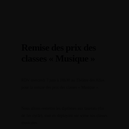
L'enseignement
L'établissement
Musique, à partir de la moyenne section de maternelle
Établissement
Actualité
Danse, à partir de la moyenne section de maternelle
Accueil
Agenda
Remise des prix des
L'enseignement
Théâtre, à partir du CE1
classes « Musique »
Musique, à partir de la moyenne section de maternelle
Action culturelle
Cours de Musique
Danse, à partir de la moyenne section de maternelle
RDV mercredi 7 juin à 18h30 au Théâtre des Allos
Cours de Danse
pour la remise des prix des classes « Musique ».
Cours de Théâtre
Théâtre, à partir du CE1
Action culturelle
La vie scolaire
Action culturelle
Nous allons remettre les diplômes aux lauréats (fin
Tarifs et Inscriptions
Cours de Musique
de 1er cycle), tout en déployant sur
scène nos classes
Evaluations
musicales.
Cours de Danse