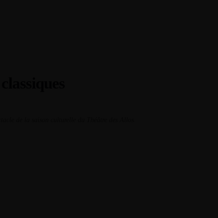
nelle
aternelle
La vie scolaire
ernelle
 classiques
Tarifs et Inscriptions
Evaluations
Votre espace
Contact
tacle de la saison culturelle du Théâtre des Allos.
La vie scolaire
Tarifs et Inscriptions
Evaluations
Votre espace
Contact