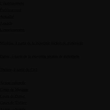
L'établissement
Établissement
Actualité
Agenda
L'enseignement
Musique, à partir de la moyenne section de maternelle
Danse, à partir de la moyenne section de maternelle
Théâtre, à partir du CE1
Action culturelle
Cours de Musique
Cours de Danse
Cours de Théâtre
Action culturelle