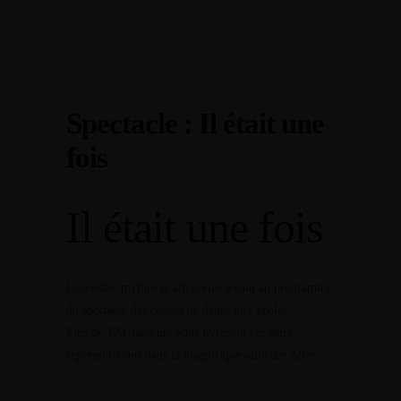
L'enseignement
L'établissement
Musique, à partir de la moyenne section de maternelle
Établissement
Actualité
Danse, à partir de la moyenne section de maternelle
Spectacle : Il était une
Accueil
Agenda
L'enseignement
fois
Théâtre, à partir du CE1
Musique, à partir de la moyenne section de maternelle
Action culturelle
Il était une fois
Cours de Musique
Danse, à partir de la moyenne section de maternelle
Cours de Danse
Cours de Théâtre
Théâtre, à partir du CE1
Légendes, mythes et allégories seront au programme
Action culturelle
du spectacle des classes de danse de l’école.
La vie scolaire
Plus de 170 danseurs vous livreront ces deux
Action culturelle
Tarifs et Inscriptions
représentations dans la magnifique salle des Allos.
Cours de Musique
Evaluations
Cours de Danse